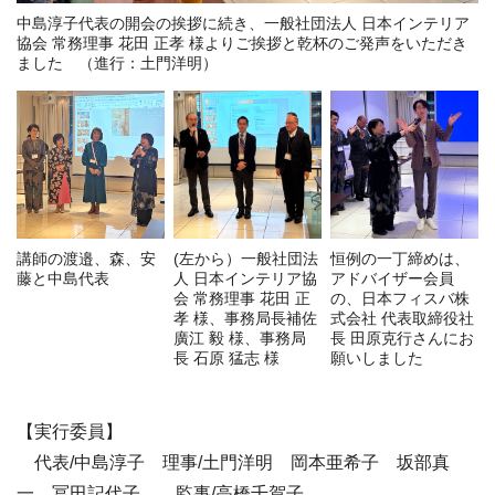
中島淳子代表の開会の挨拶に続き、一般社団法人 日本インテリア
協会 常務理事 花田 正孝 様よりご挨拶と乾杯のご発声をいただき
ました （進行：土門洋明）
講師の渡邉、森、安
(左から）一般社団法
恒例の一丁締めは、
藤と中島代表
人 日本インテリア協
アドバイザー会員
会 常務理事 花田 正
の、日本フィスバ株
孝 様、事務局長補佐
式会社 代表取締役社
廣江 毅 様、事務局
長 田原克行さんにお
長 石原 猛志 様
願いしました
【実行委員】
代表/中島淳子 理事/土門洋明 岡本亜希子 坂部真
一 冨田記代子 監事/高橋千賀子